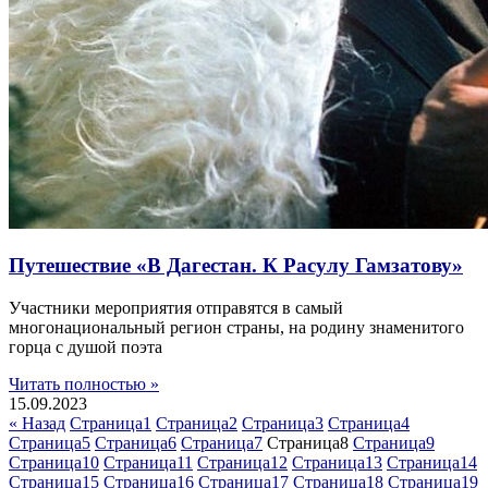
Путешествие «В Дагестан. К Расулу Гамзатову»
Участники мероприятия отправятся в самый
многонациональный регион страны, на родину знаменитого
горца с душой поэта
Читать полностью »
15.09.2023
« Назад
Страница
1
Страница
2
Страница
3
Страница
4
Страница
5
Страница
6
Страница
7
Страница
8
Страница
9
Страница
10
Страница
11
Страница
12
Страница
13
Страница
14
Страница
15
Страница
16
Страница
17
Страница
18
Страница
19