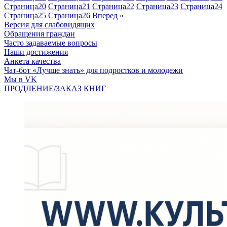
Страница
20
Страница
21
Страница
22
Страница
23
Страница
24
Страница
25
Страница
26
Вперед »
Версия для слабовидящих
Обращения граждан
Часто задаваемые вопросы
Наши достижения
Анкета качества
Чат-бот «Лучше знать» для подростков и молодежи
Мы в VK
ПРОДЛЕНИЕ/ЗАКАЗ КНИГ