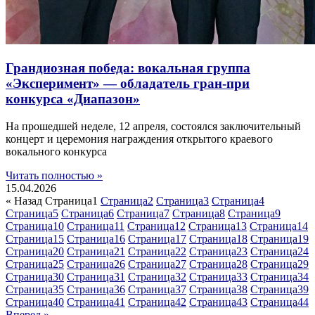
Грандиозная победа: вокальная группа
«Эксперимент» — обладатель гран-при
конкурса «Диапазон»
На прошедшей неделе, 12 апреля, состоялся заключительный
концерт и церемония награждения открытого краевого
вокального конкурса
Читать полностью »
15.04.2026
« Назад
Страница
1
Страница
2
Страница
3
Страница
4
Страница
5
Страница
6
Страница
7
Страница
8
Страница
9
Страница
10
Страница
11
Страница
12
Страница
13
Страница
14
Страница
15
Страница
16
Страница
17
Страница
18
Страница
19
Страница
20
Страница
21
Страница
22
Страница
23
Страница
24
Страница
25
Страница
26
Страница
27
Страница
28
Страница
29
Страница
30
Страница
31
Страница
32
Страница
33
Страница
34
Страница
35
Страница
36
Страница
37
Страница
38
Страница
39
Страница
40
Страница
41
Страница
42
Страница
43
Страница
44
Вперед »