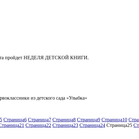
 марта пройдет НЕДЕЛЯ ДЕТСКОЙ КНИГИ.
рвоклассники из детского сада «Улыбка»
5
Страница
6
Страница
7
Страница
8
Страница
9
Страница
10
Стра
Страница
21
Страница
22
Страница
23
Страница
24
Страница
25
Ст