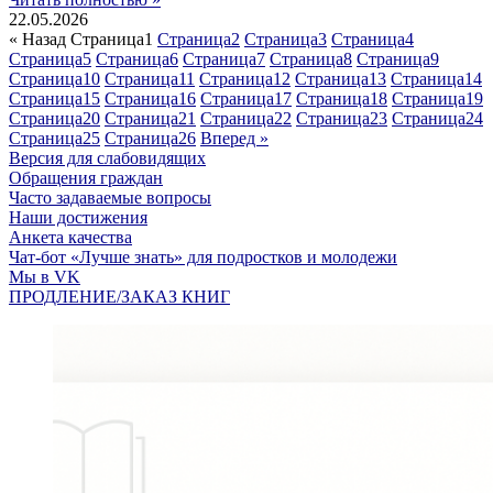
22.05.2026
« Назад
Страница
1
Страница
2
Страница
3
Страница
4
Страница
5
Страница
6
Страница
7
Страница
8
Страница
9
Страница
10
Страница
11
Страница
12
Страница
13
Страница
14
Страница
15
Страница
16
Страница
17
Страница
18
Страница
19
Страница
20
Страница
21
Страница
22
Страница
23
Страница
24
Страница
25
Страница
26
Вперед »
Версия для слабовидящих
Обращения граждан
Часто задаваемые вопросы
Наши достижения
Анкета качества
Чат-бот «Лучше знать» для подростков и молодежи
Мы в VK
ПРОДЛЕНИЕ/ЗАКАЗ КНИГ