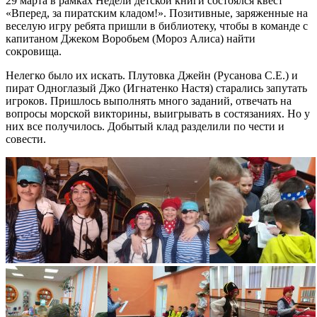
29 марта в рамках Недели детской книги состоялся квест
«Вперед, за пиратским кладом!». Позитивные, заряженные на
веселую игру ребята пришли в библиотеку, чтобы в команде с
капитаном Джеком Воробьем (Мороз Алиса) найти
сокровища.
Нелегко было их искать. Плутовка Джейн (Русанова С.Е.) и
пират Одноглазый Джо (Игнатенко Настя) старались запутать
игроков. Пришлось выполнять много заданий, отвечать на
вопросы морской викторины, выигрывать в состязаниях. Но у
них все получилось. Добытый клад разделили по чести и
совести.