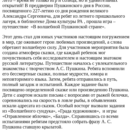
Лето – время не только игр и солнца, но и удивительных
открытий! В преддверии Пушкинского дня в России,
посвященного 227-летию со дня рождения великого
Александра Сергеевича, для ребят из летнего пришкольного
лагеря, в библиотеке Дома культуры РА , прошла игра –
путешествие «В волшебной Пушкинской стране».
Этот день стал для юных участников настоящим погружением
в мир, где оживают герои любимых произведений, а слова
обретают волшебную силу. Для участников мероприятия была
создана атмосфера сказки, где каждый ребенок мог
почувствовать себя исследователем и настоящим знатоком
русской литературы. Путешествие началось с увлекательного
знакомства с творчеством А.С. Пушкина. Ребята вспомнили
его бессмертные сказки, полные мудрости, юмора и
неповторимого языка. Затем, ребята отправились в путь,
полный загадок и испытаний. Каждое задание было
посвящено определенной сказке или произведению Пушкина.
Дети с азартом искали письма с вопросами от рыжей белочки,
соревновались на скорость в ловле рыбы, в объявлениях
искали адресата из сказок. Особый восторг вызвали задания
из «Волшебного сундука», «Града художников», и игры
«Отравленное яблочко», «Балда». Справившись со всеми
испытаниями ребятам предстояло собрать фразу А. С.
Пушкина ставшую крылатой.