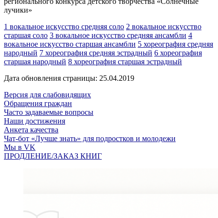
регионального конкурса детского творчества «Солнечные
лучики»
1 вокальное искусство средняя соло
2 вокальное искусство
старшая соло
3 вокальное искусство средняя ансамбли
4
вокальное искусство старшая ансамбли
5 хореография средняя
народный
7 хореография средняя эстрадный
6 хореография
старшая народный
8 хореография старшая эстрадный
Дата обновления страницы: 25.04.2019
Версия для слабовидящих
Обращения граждан
Часто задаваемые вопросы
Наши достижения
Анкета качества
Чат-бот «Лучше знать» для подростков и молодежи
Мы в VK
ПРОДЛЕНИЕ/ЗАКАЗ КНИГ