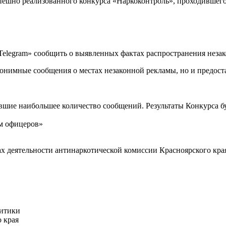
ешно реализованного конкурса «Наркоконтроль», проходившего с 
«Telegram» сообщить о выявленных фактах распространения нез
нонимные сообщения о местах незаконной рекламы, но и предост
вшие наибольшее количество сообщений. Результаты Конкурса бу
ом офицеров»
ах деятельности антинаркотической комиссии Красноярского кра
литики
 края