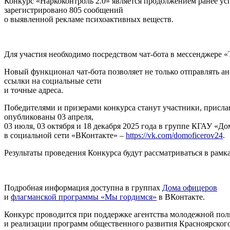
Конкурс «Наркоконтроль 2.0» является продолжением ранее усп
зарегистрировано 805 сообщений
о выявленной рекламе психоактивных веществ.
Для участия необходимо посредством чат-бота в мессенджере 
Новый функционал чат-бота позволяет не только отправлять а
ссылки на социальные сети
и точные адреса.
Победителями и призерами конкурса станут участники, присла
опубликованы 03 апреля,
03 июля, 03 октября и 18 декабря 2025 года в группе КГАУ «Д
в социальной сети «ВКонтакте» –
https://vk.com/domoficerov24
.
Результаты проведения Конкурса будут рассматриваться в рамк
Подробная информация доступна в группах
Дома офицеров
и
флагманской программы «Мы гордимся»
в ВКонтакте.
Конкурс проводится при поддержке агентства молодежной по
и реализации программ общественного развития Красноярского