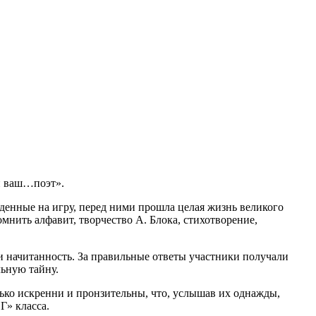
ый ваш…поэт».
еденные на игру, перед ними прошла целая жизнь великого
мнить алфавит, творчество А. Блока, стихотворение,
и начитанность. За правильные ответы участники получали
льную тайну.
лько искренни и пронзительны, что, услышав их однажды,
Г» класса.