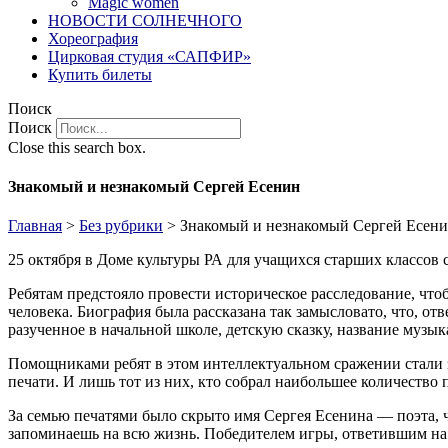
Magic women
НОВОСТИ СОЛНЕЧНОГО
Хореография
Цирковая студия «САПФИР»
Купить билеты
Поиск
Поиск
Close this search box.
Знакомый и незнакомый Сергей Есенин
Главная
>
Без рубрики
>
Знакомый и незнакомый Сергей Есен
25 октября в Доме культуры РА для учащихся старших классов
Ребятам предстояло провести историческое расследование, чтоб
человека. Биография была рассказана так замысловато, что, от
разученное в начальной школе, детскую сказку, название музык
Помощниками ребят в этом интеллектуальном сражении стали з
печати. И лишь тот из них, кто собрал наибольшее количество
За семью печатями было скрыто имя Сергея Есенина — поэта, ч
запоминаешь на всю жизнь. Победителем игры, ответившим на 