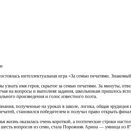
ин
 состоялась интеллектуальная игра «За семью печатями. Знаком
ы узнать имя героя, скрытое за семью печатями. За минуты, отв
вечая на вопросы и выполняя задания, школьникам пришлось вспо
ального произведения и голос известного поэта.
нания, полученные на уроках в школе, логика, общая эрудиция 
 печатей, становился победителем и получал право открыть фина
ья жизнь оказалась очень короткой, а поэтические строки насто
шесть вопросов из семи, стала Порожняк Арина — умница из 8″