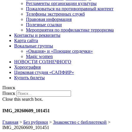
Регламенты организации культуры
Пожаловаться на противоправный контент
Телефоны экстренных служб
Правовая информация
Полезные ссылки
Мероприятия по профилактике терроризма
Контакты и реквизиты
Карта сайта
Вокальные группы
«Овация» и «Поющие сердечки»
Magic women
НОВОСТИ СОЛНЕЧНОГО
Хореография
Цирковая студия «САПФИР»
Купить билеты
Поиск
Поиск
Close this search box.
IMG_20260609_101451
Главная
>
Без рубрики
>
Знакомство с библиотекой
>
IMG_20260609_101451