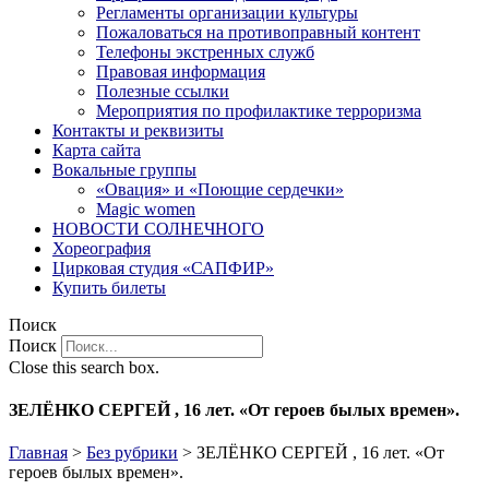
Регламенты организации культуры
Пожаловаться на противоправный контент
Телефоны экстренных служб
Правовая информация
Полезные ссылки
Мероприятия по профилактике терроризма
Контакты и реквизиты
Карта сайта
Вокальные группы
«Овация» и «Поющие сердечки»
Magic women
НОВОСТИ СОЛНЕЧНОГО
Хореография
Цирковая студия «САПФИР»
Купить билеты
Поиск
Поиск
Close this search box.
ЗЕЛЁНКО СЕРГЕЙ , 16 лет. «От героев былых времен».
Главная
>
Без рубрики
>
ЗЕЛЁНКО СЕРГЕЙ , 16 лет. «От
героев былых времен».