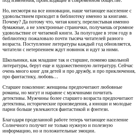
под изменения, происходящие в современном обществе.
Но, несмотря на все инновации, наше читающее население с
удовольствием приходит в библиотеку именно за книгами.
Почему? Да потому что, читая книгу, перелистывая именно
бумажные, а не электронные странички, получаешь огромное
удовольствие от читаемой книги. За полугодие в этом году в
библиотеку пожаловало почти тысяча читателей разного
возраста. Поступление литературы каждый год обновляется,
читатели с нетерпением ждут новинок и идут за ними.
Школьники, как младшие так и старшие, помимо школьной
литературы, берут еще и художественную литературу. Сейчас
очень много книг для детей и про дружбу, и про приключения,
про фантастику, любовь…
Старшее поколение: женщины предпочитают любовные
романы, но могут и наравне с мужчинами почитать
детективы. Мужчины более старшего возраста предпочитают
детективы, исторические произведения, а юноши и молодые
парни больше увлекаются фантастикой и фэнтези.
Благодаря проделанной работе теперь читающее население
Солнечного получит не только нужную и полезную
информацию, но и положительные эмоции.