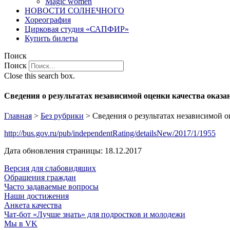
Magic women
НОВОСТИ СОЛНЕЧНОГО
Хореография
Цирковая студия «САПФИР»
Купить билеты
Поиск
Поиск
Close this search box.
Сведения о результатах независимой оценки качества оказа
Главная
>
Без рубрики
>
Сведения о результатах независимой о
http://bus.gov.ru/pub/independentRating/detailsNew/2017/1/1955
Дата обновления страницы: 18.12.2017
Версия для слабовидящих
Обращения граждан
Часто задаваемые вопросы
Наши достижения
Анкета качества
Чат-бот «Лучше знать» для подростков и молодежи
Мы в VK