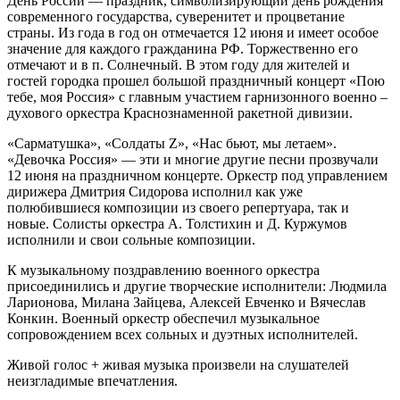
День России — праздник, символизирующий день рождения
современного государства, суверенитет и процветание
страны. Из года в год он отмечается 12 июня и имеет особое
значение для каждого гражданина РФ. Торжественно его
отмечают и в п. Солнечный. В этом году для жителей и
гостей городка прошел большой праздничный концерт «Пою
тебе, моя Россия» с главным участием гарнизонного военно –
духового оркестра Краснознаменной ракетной дивизии.
«Сарматушка», «Солдаты Z», «Нас бьют, мы летаем».
«Девочка Россия» — эти и многие другие песни прозвучали
12 июня на праздничном концерте. Оркестр под управлением
дирижера Дмитрия Сидорова исполнил как уже
полюбившиеся композиции из своего репертуара, так и
новые. Солисты оркестра А. Толстихин и Д. Куржумов
исполнили и свои сольные композиции.
К музыкальному поздравлению военного оркестра
присоединились и другие творческие исполнители: Людмила
Ларионова, Милана Зайцева, Алексей Евченко и Вячеслав
Конкин. Военный оркестр обеспечил музыкальное
сопровождением всех сольных и дуэтных исполнителей.
Живой голос + живая музыка произвели на слушателей
неизгладимые впечатления.