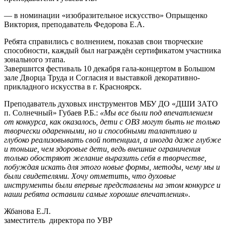
— в номинации «изобразительное искусство» Опрыщенко
Виктория, преподаватель Федорова Е.А.
Ребята справились с волнением, показав свои творческие
способности, каждый был награждён сертификатом участника
зонального этапа.
Завершится фестиваль 10 декабря гала-концертом в Большом
зале Дворца Труда и Согласия и выставкой декоративно-
прикладного искусства в г. Красноярск.
Преподаватель духовых инструментов МБУ ДО «ДШИ ЗАТО
п. Солнечный» Губаев Р.Б.:
«Мы все были под впечатлением
от конкурса, как оказалось, дети с ОВЗ могут быть не только
творчески одаренными, но и способными талантливо и
глубоко реализовывать свой потенциал, а иногда даже глубже
и тоньше, чем здоровые дети, ведь внешние ограничения
только обостряют желание выразить себя в творчестве,
побуждая искать для этого новые формы, методы, чему мы и
были свидетелями. Хочу отметить, что духовые
инструменты были впервые представлены на этом конкурсе и
наши ребята оставили самые хорошие впечатления».
Жбанова Е.Л.
заместитель директора по УВР