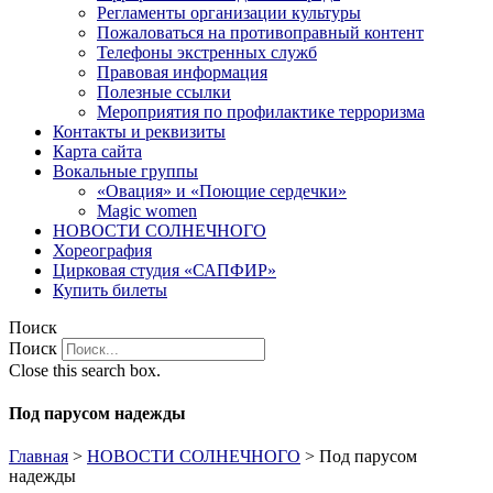
Регламенты организации культуры
Пожаловаться на противоправный контент
Телефоны экстренных служб
Правовая информация
Полезные ссылки
Мероприятия по профилактике терроризма
Контакты и реквизиты
Карта сайта
Вокальные группы
«Овация» и «Поющие сердечки»
Magic women
НОВОСТИ СОЛНЕЧНОГО
Хореография
Цирковая студия «САПФИР»
Купить билеты
Поиск
Поиск
Close this search box.
Под парусом надежды
Главная
>
НОВОСТИ СОЛНЕЧНОГО
>
Под парусом
надежды