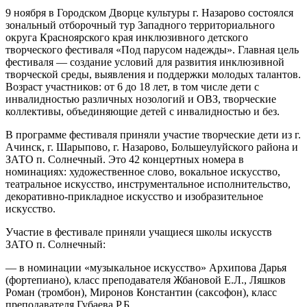
9 ноября в Городском Дворце культуры г. Назарово состоялся
зональный отборочный тур Западного территориального
округа Красноярского края инклюзивного детского
творческого фестиваля «Под парусом надежды». Главная цель
фестиваля — создание условий для развития инклюзивной
творческой среды, выявления и поддержки молодых талантов.
Возраст участников: от 6 до 18 лет, в том числе дети с
инвалидностью различных нозологий и ОВЗ, творческие
коллективы, объединяющие детей с инвалидностью и без.
В программе фестиваля приняли участие творческие дети из г.
Ачинск, г. Шарыпово, г. Назарово, Большеулуйского района и
ЗАТО п. Солнечный. Это 42 концертных номера в
номинациях: художественное слово, вокальное искусство,
театральное искусство, инструментальное исполнительство,
декоративно-прикладное искусство и изобразительное
искусство.
Участие в фестивале приняли учащиеся школы искусств
ЗАТО п. Солнечный:
— в номинации «музыкальное искусство» Архипова Дарья
(фортепиано), класс преподавателя Жбановой Е.Л., Ляшков
Роман (тромбон), Миронов Константин (саксофон), класс
преподавателя Губаева Р.Б.