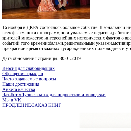
16 ноября в ДКРА состоялось большое событие- ll зональный и
всех флагманских программ,но и уважаемые педагоги,работник
зрителей множество интереснейших исторических фактов о вр
событий того времени:балами,решительными указами,мотивир
прекрасное время отважных гусаров,великих полководцев и ут
Дата обновления страницы: 30.01.2019
Версия для слабовидящих
Обращения граждан
Часто задаваемые вопросы
Наши достижения
Анкета качества
Чат-бот «Лучше знать» для подростков и молодежи
Мы в VK
ПРОДЛЕНИЕ/ЗАКАЗ КНИГ