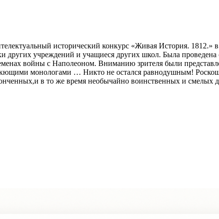
нтелектуальный исторический конкурс «Живая История. 1812.» в
и других учреждений и учащиеся других школ. Была проведена о
еменах войны с Наполеоном. Вниманию зрителя были представл
кющими монологами … Никто не остался равнодушным! Роскошна
онченных,и в то же время необычайно воинственных и смелых д