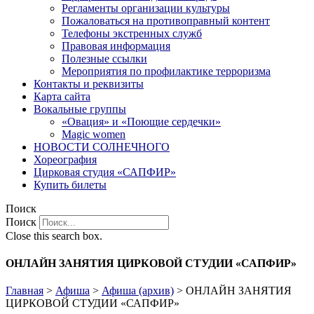
Регламенты организации культуры
Пожаловаться на противоправный контент
Телефоны экстренных служб
Правовая информация
Полезные ссылки
Мероприятия по профилактике терроризма
Контакты и реквизиты
Карта сайта
Вокальные группы
«Овация» и «Поющие сердечки»
Magic women
НОВОСТИ СОЛНЕЧНОГО
Хореография
Цирковая студия «САПФИР»
Купить билеты
Поиск
Поиск
Close this search box.
ОНЛАЙН ЗАНЯТИЯ ЦИРКОВОЙ СТУДИИ «САПФИР»
Главная
>
Афиша
>
Афиша (архив)
>
ОНЛАЙН ЗАНЯТИЯ
ЦИРКОВОЙ СТУДИИ «САПФИР»