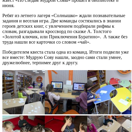
Квест «По следам Мудрой Совы» прошел в библиотеке 8
июня.
Ребят из летнего лагеря «Солнышко» ждали познавательные
задания и веселая игра. Две команды состязались в знании
героев детских книг, с увлечением подбирали рифмы к
словам, разгадывали кроссворд по сказке А. Толстого
«Золотой ключик, или Приключения Буратино». А также без
труда нашли все карточки со словом «чай».
Победителем квеста стала одна из команд. Итоги подвели уже
все вместе: Мудрую Сову нашли, заодно сами стали умнее,
дружелюбнее, терпимее друг к другу.