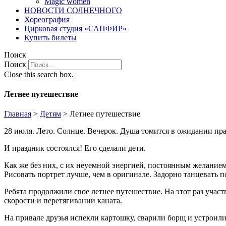
Magic women
НОВОСТИ СОЛНЕЧНОГО
Хореография
Цирковая студия «САПФИР»
Купить билеты
Поиск
Поиск
Close this search box.
Летнее путешествие
Главная
>
Детям
>
Летнее путешествие
28 июля. Лето. Солнце. Вечерок. Душа томится в ожидании п
И праздник состоялся! Его сделали дети.
Как же без них, с их неуемной энергией, постоянным желанием 
Рисовать портрет лучше, чем в оригинале. Задорно танцевать 
Ребята продолжили свое летнее путешествие. На этот раз участ
скорости и перетягивании каната.
На привале друзья испекли картошку, сварили борщ и устроили