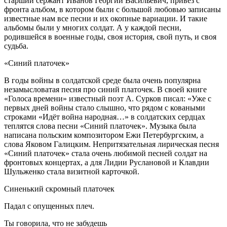
старший сержант Иванов Георгий Васильевич, привёз с
фронта альбом, в котором были с большой любовью записаны
известные нам все песни и их окопные вариации. И такие
альбомы были у многих солдат. А у каждой песни,
родившейся в военные годы, своя история, свой путь, и своя
судьба.
«Синий платочек»
В годы войны в солдатской среде была очень популярна
незамысловатая песня про синий платочек. В своей книге
«Голоса времени» известный поэт А. Сурков писал: «Уже с
первых дней войны стало слышно, что рядом с коваными
строками «Идёт война народная…» в солдатских сердцах
теплятся слова песни «Синий платочек». Музыка была
написана польским композитором Ежи Петербургским, а
слова Яковом Галицким. Непритязательная лирическая песня
«Синий платочек» стала очень любимой песней солдат на
фронтовых концертах, а для Лидии Руслановой и Клавдии
Шульженко стала визитной карточкой.
Синенький скромный платочек
Падал с опущенных плеч.
Ты говорила, что не забудешь