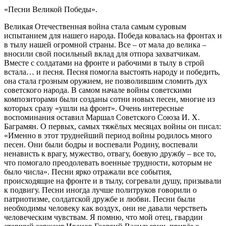
«Песни Великой Победы».
Великая Отечественная война стала самым суровым
испытанием для нашего народа. Победа ковалась на фронтах и
в тылу нашей огромной страны. Все – от мала до велика –
вносили свой посильный вклад для отпора захватчикам.
Вместе с солдатами на фронте и рабочими в тылу в строй
встала… и песня. Песня помогла выстоять народу и победить,
она стала грозным оружием, не позволившим сломить дух
советского народа. В самом начале войны советскими
композиторами были созданы сотни новых песен, многие из
которых сразу «ушли на фронт». Очень интересные
воспоминания оставил Маршал Советского Союза И. Х.
Баграмян. О первых, самых тяжёлых месяцах войны он писал:
«Именно в этот труднейший период войны родилось много
песен. Они были бодры и воспевали Родину, воспевали
ненависть к врагу, мужество, отвагу, боевую дружбу – все то,
что помогало преодолевать военные трудности, которым не
было числа». Песни ярко отражали все события,
происходящие на фронте и в тылу, согревали душу, призывали
к подвигу. Песни иногда лучше политруков говорили о
патриотизме, солдатской дружбе и любви. Песни были
необходимы человеку как воздух, они не давали черстветь
человеческим чувствам. Я помню, что мой отец, гвардии