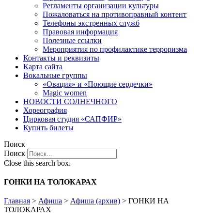
Регламенты организации культуры
Пожаловаться на противоправный контент
Телефоны экстренных служб
Правовая информация
Полезные ссылки
Мероприятия по профилактике терроризма
Контакты и реквизиты
Карта сайта
Вокальные группы
«Овация» и «Поющие сердечки»
Magic women
НОВОСТИ СОЛНЕЧНОГО
Хореография
Цирковая студия «САПФИР»
Купить билеты
Поиск
Поиск
Close this search box.
ГОНКИ НА ТОЛОКАРАХ
Главная
>
Афиша
>
Афиша (архив)
>
ГОНКИ НА
ТОЛОКАРАХ