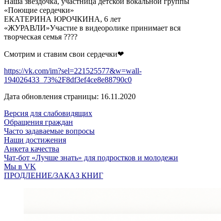
Наша звездочка, участница детской вокальной группы
«Поющие сердечки»
ЕКАТЕРИНА ЮРОЧКИНА, 6 лет
«ЖУРАВЛИ»Участие в видеоролике принимает вся
творческая семья ????
Смотрим и ставим свои сердечки❤
https://vk.com/im?sel=221525577&w=wall-
194026433_73%2F8df3ef4ce8e88790c0
Дата обновления страницы: 16.11.2020
Версия для слабовидящих
Обращения граждан
Часто задаваемые вопросы
Наши достижения
Анкета качества
Чат-бот «Лучше знать» для подростков и молодежи
Мы в VK
ПРОДЛЕНИЕ/ЗАКАЗ КНИГ