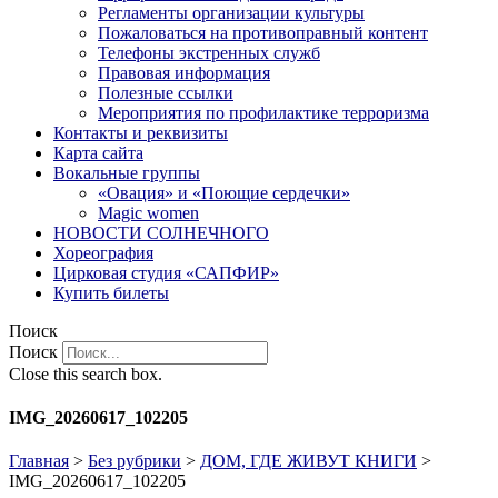
Регламенты организации культуры
Пожаловаться на противоправный контент
Телефоны экстренных служб
Правовая информация
Полезные ссылки
Мероприятия по профилактике терроризма
Контакты и реквизиты
Карта сайта
Вокальные группы
«Овация» и «Поющие сердечки»
Magic women
НОВОСТИ СОЛНЕЧНОГО
Хореография
Цирковая студия «САПФИР»
Купить билеты
Поиск
Поиск
Close this search box.
IMG_20260617_102205
Главная
>
Без рубрики
>
ДОМ, ГДЕ ЖИВУТ КНИГИ
>
IMG_20260617_102205