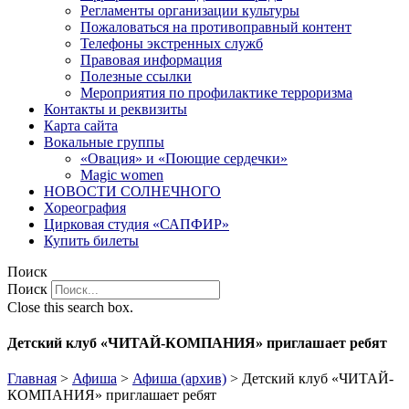
Регламенты организации культуры
Пожаловаться на противоправный контент
Телефоны экстренных служб
Правовая информация
Полезные ссылки
Мероприятия по профилактике терроризма
Контакты и реквизиты
Карта сайта
Вокальные группы
«Овация» и «Поющие сердечки»
Magic women
НОВОСТИ СОЛНЕЧНОГО
Хореография
Цирковая студия «САПФИР»
Купить билеты
Поиск
Поиск
Close this search box.
Детский клуб «ЧИТАЙ-КОМПАНИЯ» приглашает ребят
Главная
>
Афиша
>
Афиша (архив)
>
Детский клуб «ЧИТАЙ-
КОМПАНИЯ» приглашает ребят