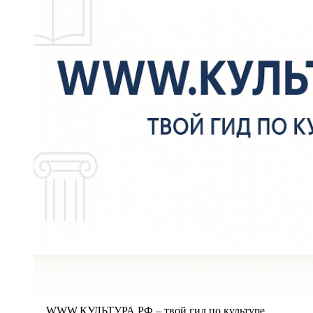
WWW.КУЛЬТУРА.РФ – твой гид по культуре.