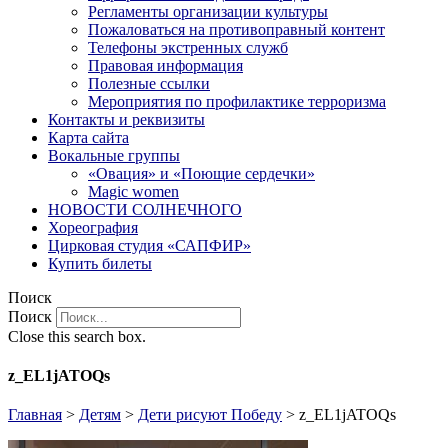
Регламенты организации культуры
Пожаловаться на противоправный контент
Телефоны экстренных служб
Правовая информация
Полезные ссылки
Мероприятия по профилактике терроризма
Контакты и реквизиты
Карта сайта
Вокальные группы
«Овация» и «Поющие сердечки»
Magic women
НОВОСТИ СОЛНЕЧНОГО
Хореография
Цирковая студия «САПФИР»
Купить билеты
Поиск
Поиск
Close this search box.
z_EL1jATOQs
Главная
>
Детям
>
Дети рисуют Победу
>
z_EL1jATOQs