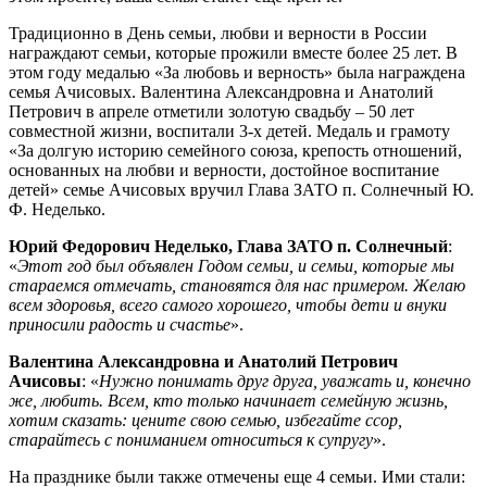
Традиционно в День семьи, любви и верности в России
награждают семьи, которые прожили вместе более 25 лет. В
этом году медалью «За любовь и верность» была награждена
семья Ачисовых. Валентина Александровна и Анатолий
Петрович в апреле отметили золотую свадьбу – 50 лет
совместной жизни, воспитали 3-х детей. Медаль и грамоту
«За долгую историю семейного союза, крепость отношений,
основанных на любви и верности, достойное воспитание
детей» семье Ачисовых вручил Глава ЗАТО п. Солнечный Ю.
Ф. Неделько.
Юрий Федорович Неделько, Глава ЗАТО п. Солнечный
:
«
Этот год был объявлен Годом семьи, и семьи, которые мы
стараемся отмечать, становятся для нас примером. Желаю
всем здоровья, всего самого хорошего, чтобы дети и внуки
приносили радость и счастье
».
Валентина Александровна и Анатолий Петрович
Ачисовы
: «
Нужно понимать друг друга, уважать и, конечно
же, любить. Всем, кто только начинает семейную жизнь,
хотим сказать: цените свою семью, избегайте ссор,
старайтесь с пониманием относиться к супругу
».
На празднике были также отмечены еще 4 семьи. Ими стали: