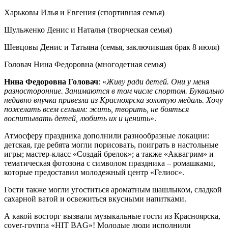
Харьковы Илья и Евгения (спортивная семья)
Шульженко Денис и Наталья (творческая семья)
Шевцовы Денис и Татьяна (семья, заключившая брак 8 июля)
Головач Нина Федоровна (многодетная семья)
Нина Федоровна Головач
: «
Живу ради детей. Они у меня
разносторонние. Занимаются в том числе спортом. Буквально
недавно внучка привезла из Красноярска золотую медаль. Хочу
пожелать всем семьям: жить, творить, не бояться
воспитывать детей, любить их и ценить
».
Атмосферу праздника дополнили разнообразные локации:
детская, где ребята могли порисовать, поиграть в настольные
игры; мастер-класс «Создай брелок»; а также «Аквагрим» и
тематическая фотозона с символом праздника – ромашками,
которые предоставил молодежный центр «Гелиос».
Гости также могли угоститься ароматным шашлыком, сладкой
сахарной ватой и освежиться вкусными напитками.
А какой восторг вызвали музыкальные гости из Красноярска,
cover-группа «HIT BAG»! Молодые люди исполнили