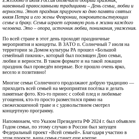
Ежегодно 8 июля Россия отмечает добрый праздник,
навеянный православными традициями – День семьи, любви и
верности. Этот праздник приурочен ко дню памяти святых
князя Петра и его жены Февронии, покровительствующих
семье и браку. Семья играет огромную роль в жизни каждого
человека. Это – опора, источник любви, понимания, уважения.
По всей стране в этот день проходят праздничные
мероприятия и концерты. В ЗАТО п. Солнечный 7 июля на
территории за Домом культуры РА прошел «Большой
семейный пикник», который был посвящен Дню семьи,
любви и верности. В таком формате и на такой локации
праздник был проведён впервые. Все прошло очень ярко,
весело и позитивно!
Многие семьи Солнечного продолжают добрую традицию —
приходить всей семьей на мероприятия посёлка и делать
памятные фото. Кто-то принес с собой плед и любимые
угощения, кто-то просто разместился прямо на
свежескошенной траве и с удовольствием смотрел
концертную программу.
Напоминаем, что Указом Президента РФ 2024 г. был объявлен
Годом семьи, по этому случаю в России был запущен
Федеральный проект «Всей семьей». Благодаря участию в
этом проекте, ваша семья станет еще крепче.