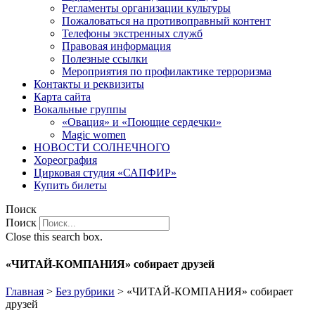
Регламенты организации культуры
Пожаловаться на противоправный контент
Телефоны экстренных служб
Правовая информация
Полезные ссылки
Мероприятия по профилактике терроризма
Контакты и реквизиты
Карта сайта
Вокальные группы
«Овация» и «Поющие сердечки»
Magic women
НОВОСТИ СОЛНЕЧНОГО
Хореография
Цирковая студия «САПФИР»
Купить билеты
Поиск
Поиск
Close this search box.
«ЧИТАЙ-КОМПАНИЯ» собирает друзей
Главная
>
Без рубрики
>
«ЧИТАЙ-КОМПАНИЯ» собирает
друзей