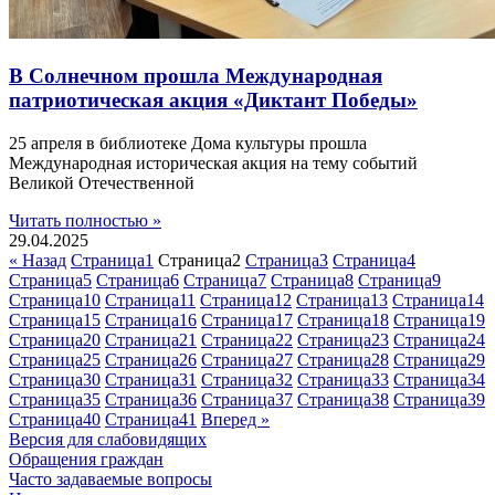
В Солнечном прошла Международная
патриотическая акция «Диктант Победы»
25 апреля в библиотеке Дома культуры прошла
Международная историческая акция на тему событий
Великой Отечественной
Читать полностью »
29.04.2025
« Назад
Страница
1
Страница
2
Страница
3
Страница
4
Страница
5
Страница
6
Страница
7
Страница
8
Страница
9
Страница
10
Страница
11
Страница
12
Страница
13
Страница
14
Страница
15
Страница
16
Страница
17
Страница
18
Страница
19
Страница
20
Страница
21
Страница
22
Страница
23
Страница
24
Страница
25
Страница
26
Страница
27
Страница
28
Страница
29
Страница
30
Страница
31
Страница
32
Страница
33
Страница
34
Страница
35
Страница
36
Страница
37
Страница
38
Страница
39
Страница
40
Страница
41
Вперед »
Версия для слабовидящих
Обращения граждан
Часто задаваемые вопросы