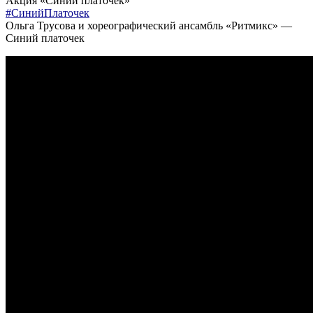
Акция «Синий платочек»
#СинийПлаточек
Ольга Трусова и хореографический ансамбль «Ритмикс» —
Синий платочек