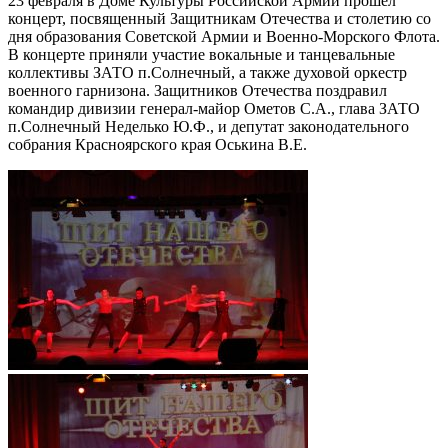
23 февраля в Доме Культуры Российской Армии прошел
концерт, посвященный Защитникам Отечества и столетию со
дня образования Советской Армии и Военно-Морского Флота.
В концерте приняли участие вокальные и танцевальные
коллективы ЗАТО п.Солнечный, а также духовой оркестр
военного гарнизона. Защитников Отечества поздравил
командир дивизии генерал-майор Ометов С.А., глава ЗАТО
п.Солнечный Неделько Ю.Ф., и депутат законодательного
собрания Красноярского края Оськина В.Е.