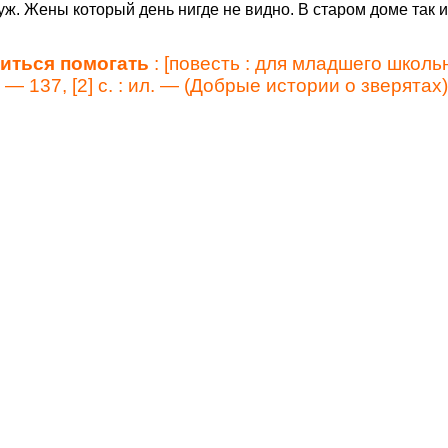
уж. Жены который день нигде не видно. В старом доме так 
читься помогать
: [повесть : для младшего школь
— 137, [2] с. : ил. — (Добрые истории о зверятах)