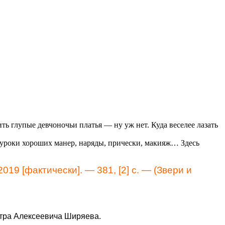
ть глупые девчоночьи платья — ну уж нет. Куда веселее лазать
 уроки хороших манер, наряды, прически, макияж… Здесь
019 [фактически]. — 381, [2] с. — (Звери и
етра Алексеевича Ширяева.