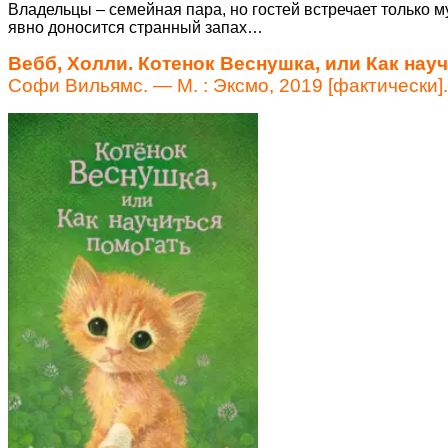
Владельцы – семейная пара, но гостей встречает только м
явно доносится странный запах…
Вебб, Холли.
Котенок Веснушка, или Как нау
Софи Вильямс. — М. : Эксмо, 2019 [фактически]. 