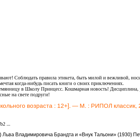
ывают! Соблюдать правила этикета, быть милой и вежливой, носи
мечтая когда-нибудь писать книги о своих приключениях.
племянницу в Школу Принцесс. Кошмарная новость! Дисциплина,
сные на свете подруги!
кольного возраста : 12+]. — М. : РИПОЛ классик, 2
7) Льва Владимировича Брандта и «Внук Тальони» (1930) П