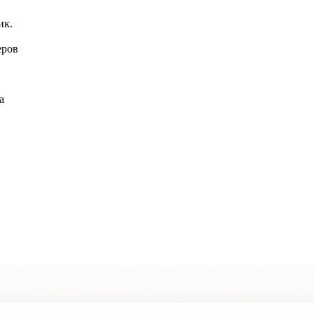
ик.
еров
а